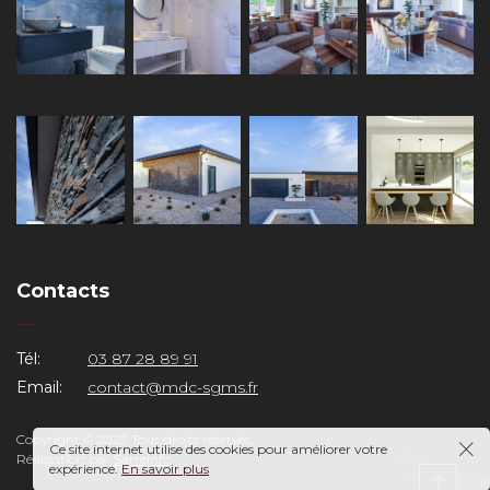
Contacts
Tél:
03 87 28 89 91
Email:
contact@mdc-sgms.fr
Copyright © 2023. Tous droits réservés.
Ce site internet utilise des cookies pour améliorer votre
Réalisation par
Sarreinfo
expérience.
En savoir plus