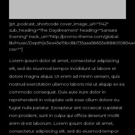
[pt_podcast_shortcode cover_image_url="1142"
sub_heading="The Daydreamers" heading="Sansara
Evening" track_url="http://promo-theme.com/global-
lib/music/Depth{e3ea45e19bc8b735aaa58853e888010854a
css=""]
Lorem ipsum dolor sit amet, consectetur adipisicing
elit, sed do eiusmod tempor incididunt ut labore et
dolore magna aliqua. Ut enim ad minim veniam, quis
nostrud exercitation ullamco laboris nisi ut aliquip ex ea
commodo consequat. Duis aute irure dolor in
reprehenderit in voluptate velit esse cillum dolore eu
fugiat nulla pariatur. Excepteur sint occaecat cupidatat
non proident, sunt in culpa qui officia deserunt mollit
anim id est laborum. Lorem ipsum dolor sit amet,
consectetur adipisicing elit, sed do eiusmod tempor