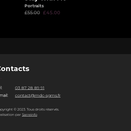
Portraits
£
55.00
£
45.00
Contacts
l:
03 87 28 89 91
ail:
contact@mdc-sgms.fr
pyright © 2023. Tous droits réservés.
alisation par
Sarreinfo