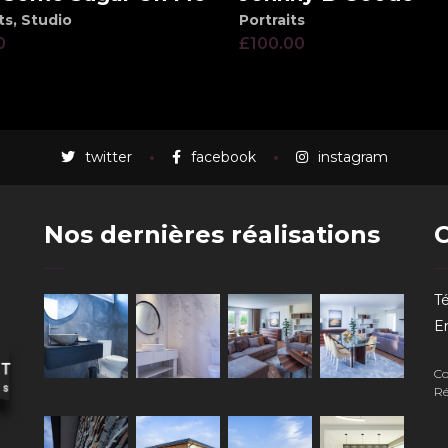
ts
,
Studio
Portraits
0
£
100.00
twitter
facebook
instagram
Nos dernières réalisations
Té
Em
Co
Ré