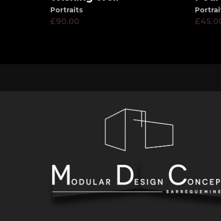
Portraits
Portrai
£
90.00
£
45.0