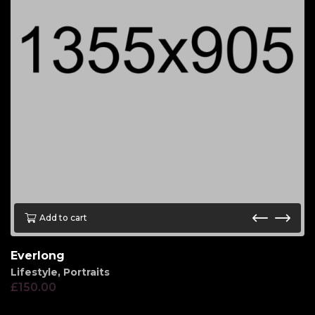
Add to cart
Everlong
Lifestyle
,
Portraits
£
150.00