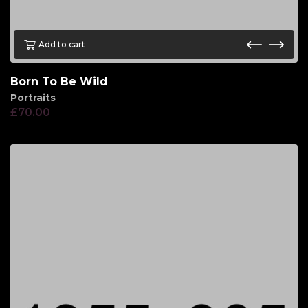
Add to cart
Born To Be Wild
Portraits
£
70.00